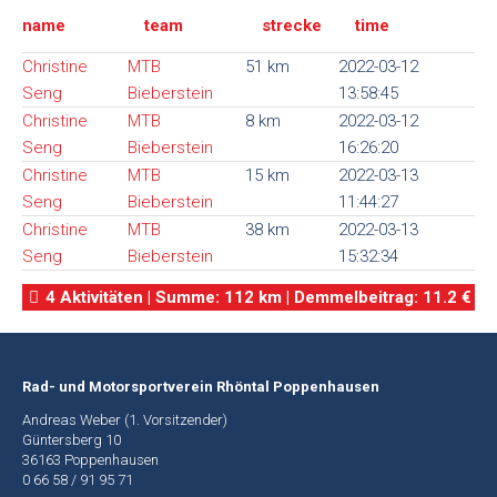
name
team
strecke
time
Alte
Webseite
Christine
MTB
51 km
2022-03-12
Seng
Bieberstein
13:58:45
Christine
MTB
8 km
2022-03-12
Seng
Bieberstein
16:26:20
Christine
MTB
15 km
2022-03-13
Seng
Bieberstein
11:44:27
Christine
MTB
38 km
2022-03-13
Seng
Bieberstein
15:32:34
4 Aktivitäten | Summe: 112 km | Demmelbeitrag: 11.2 €
Rad- und Motorsportverein Rhöntal Poppenhausen
Andreas Weber (1. Vorsitzender)
Güntersberg 10
36163 Poppenhausen
0 66 58 / 91 95 71