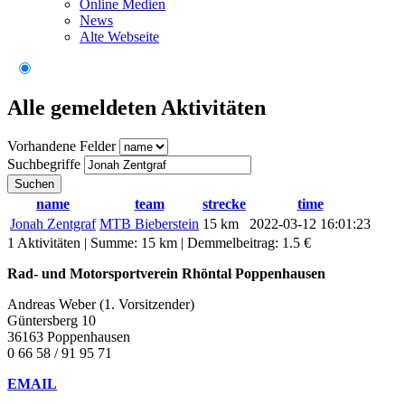
Online Medien
News
Alte Webseite
Alle gemeldeten Aktivitäten
Vorhandene Felder
Suchbegriffe
Suchen
name
team
strecke
time
Jonah Zentgraf
MTB Bieberstein
15 km
2022-03-12 16:01:23
1 Aktivitäten | Summe: 15 km | Demmelbeitrag: 1.5 €
Rad- und Motorsportverein Rhöntal Poppenhausen
Andreas Weber (1. Vorsitzender)
Güntersberg 10
36163 Poppenhausen
0 66 58 / 91 95 71
EMAIL