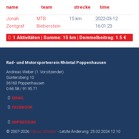
name
team
strecke
time
Alte
Webseite
Jonah
MTB
15 km
2022-03-12
Zentgraf
Bieberstein
16:01:23
1 Aktivitäten | Summe: 15 km | Demmelbeitrag: 1.5 €
Rad- und Motorsportverein Rhöntal Poppenhausen
Andreas Weber (1. Vorsitzender)
Güntersberg 10
36163 Poppenhausen
0 66 58 / 91 95 71
EMAIL
FACEBOOK
IMPRESSUM
© 2007-2026
Tobias Scheller
- Letzte Änderung: 25.02.2024 12:10