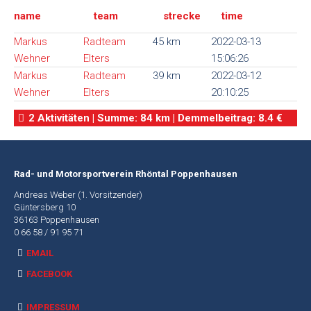
name
team
strecke
time
Alte
Webseite
Markus
Radteam
45 km
2022-03-13
Wehner
Elters
15:06:26
Markus
Radteam
39 km
2022-03-12
Wehner
Elters
20:10:25
2 Aktivitäten | Summe: 84 km | Demmelbeitrag: 8.4 €
Rad- und Motorsportverein Rhöntal Poppenhausen
Andreas Weber (1. Vorsitzender)
Güntersberg 10
36163 Poppenhausen
0 66 58 / 91 95 71
EMAIL
FACEBOOK
IMPRESSUM