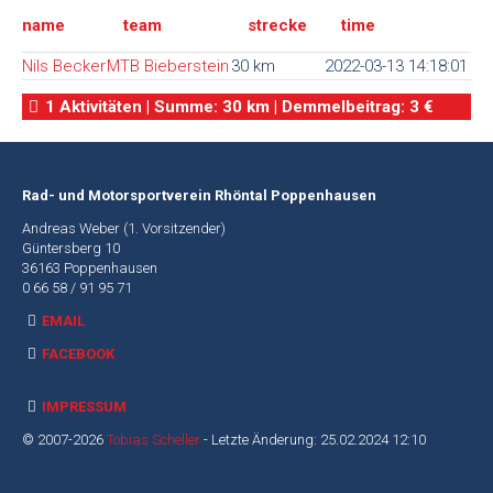
name
team
strecke
time
Alte
Webseite
Nils Becker
MTB Bieberstein
30 km
2022-03-13 14:18:01
1 Aktivitäten | Summe: 30 km | Demmelbeitrag: 3 €
Rad- und Motorsportverein Rhöntal Poppenhausen
Andreas Weber (1. Vorsitzender)
Güntersberg 10
36163 Poppenhausen
0 66 58 / 91 95 71
EMAIL
FACEBOOK
IMPRESSUM
© 2007-2026
Tobias Scheller
- Letzte Änderung: 25.02.2024 12:10