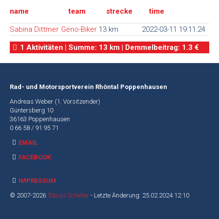
name
team
strecke
time
Alte
Webseite
Sabina Dittmer
Geno-Biker
13 km
2022-03-11 19:11:24
1 Aktivitäten | Summe: 13 km | Demmelbeitrag: 1.3 €
Rad- und Motorsportverein Rhöntal Poppenhausen
Andreas Weber (1. Vorsitzender)
Güntersberg 10
36163 Poppenhausen
0 66 58 / 91 95 71
EMAIL
FACEBOOK
IMPRESSUM
© 2007-2026
Tobias Scheller
- Letzte Änderung: 25.02.2024 12:10