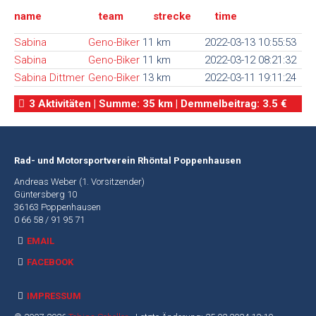
name
team
strecke
time
Alte
Webseite
Sabina
Geno-Biker
11 km
2022-03-13 10:55:53
Sabina
Geno-Biker
11 km
2022-03-12 08:21:32
Sabina Dittmer
Geno-Biker
13 km
2022-03-11 19:11:24
3 Aktivitäten | Summe: 35 km | Demmelbeitrag: 3.5 €
Rad- und Motorsportverein Rhöntal Poppenhausen
Andreas Weber (1. Vorsitzender)
Güntersberg 10
36163 Poppenhausen
0 66 58 / 91 95 71
EMAIL
FACEBOOK
IMPRESSUM