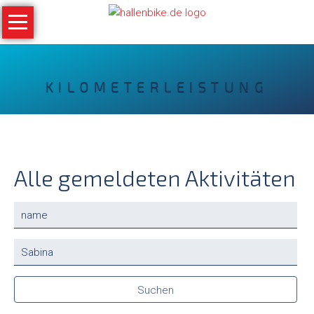
Navigation
überspringen
Home
KILOMETERLEISTUNG
Bilder
Archiv
Alle gemeldeten Aktivitäten
Ergebnisse
Vorhandene
Online
Felder
Medien
Suchbegriffe
News
Suchen