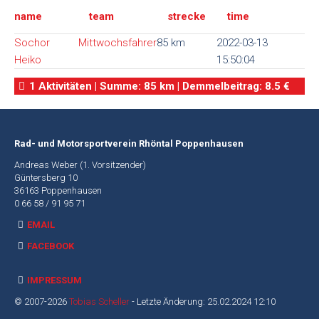
name
team
strecke
time
Alte
Webseite
Sochor
Mittwochsfahrer
85 km
2022-03-13
Heiko
15:50:04
1 Aktivitäten | Summe: 85 km | Demmelbeitrag: 8.5 €
Rad- und Motorsportverein Rhöntal Poppenhausen
Andreas Weber (1. Vorsitzender)
Güntersberg 10
36163 Poppenhausen
0 66 58 / 91 95 71
EMAIL
FACEBOOK
IMPRESSUM
© 2007-2026
Tobias Scheller
- Letzte Änderung: 25.02.2024 12:10