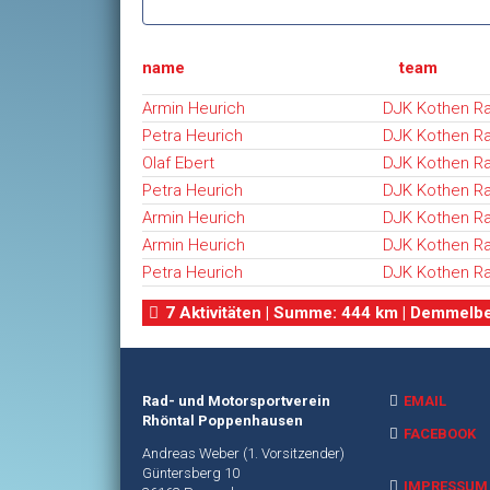
name
team
Armin Heurich
DJK Kothen R
Petra Heurich
DJK Kothen R
Olaf Ebert
DJK Kothen R
Petra Heurich
DJK Kothen R
Armin Heurich
DJK Kothen R
Armin Heurich
DJK Kothen R
Petra Heurich
DJK Kothen R
7 Aktivitäten | Summe: 444 km | Demmelbei
Rad- und Motorsportverein
EMAIL
Rhöntal Poppenhausen
FACEBOOK
Andreas Weber (1. Vorsitzender)
Güntersberg 10
IMPRESSUM