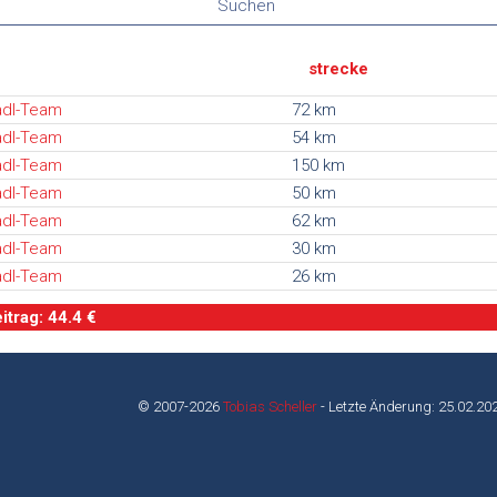
Suchen
strecke
adl-Team
72 km
adl-Team
54 km
adl-Team
150 km
adl-Team
50 km
adl-Team
62 km
adl-Team
30 km
adl-Team
26 km
trag: 44.4 €
© 2007-2026
Tobias Scheller
- Letzte Änderung: 25.02.20