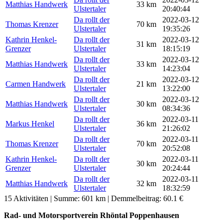
Matthias Handwerk
33 km
Ulstertaler
20:40:44
Da rollt der
2022-03-12
Thomas Krenzer
70 km
Ulstertaler
19:35:26
Kathrin Henkel-
Da rollt der
2022-03-12
31 km
Grenzer
Ulstertaler
18:15:19
Da rollt der
2022-03-12
Matthias Handwerk
33 km
Ulstertaler
14:23:04
Da rollt der
2022-03-12
Carmen Handwerk
21 km
Ulstertaler
13:22:00
Da rollt der
2022-03-12
Matthias Handwerk
30 km
Ulstertaler
08:34:36
Da rollt der
2022-03-11
Markus Henkel
36 km
Ulstertaler
21:26:02
Da rollt der
2022-03-11
Thomas Krenzer
70 km
Ulstertaler
20:52:08
Kathrin Henkel-
Da rollt der
2022-03-11
30 km
Grenzer
Ulstertaler
20:24:44
Da rollt der
2022-03-11
Matthias Handwerk
32 km
Ulstertaler
18:32:59
15 Aktivitäten | Summe: 601 km | Demmelbeitrag: 60.1 €
Rad- und Motorsportverein Rhöntal Poppenhausen