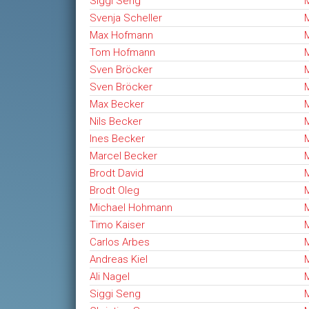
Siggi Seng
M
Svenja Scheller
M
Max Hofmann
M
Tom Hofmann
M
Sven Bröcker
M
Sven Bröcker
M
Max Becker
M
Nils Becker
M
Ines Becker
M
Marcel Becker
M
Brodt David
M
Brodt Oleg
M
Michael Hohmann
M
Timo Kaiser
M
Carlos Arbes
M
Andreas Kiel
M
Ali Nagel
M
Siggi Seng
M