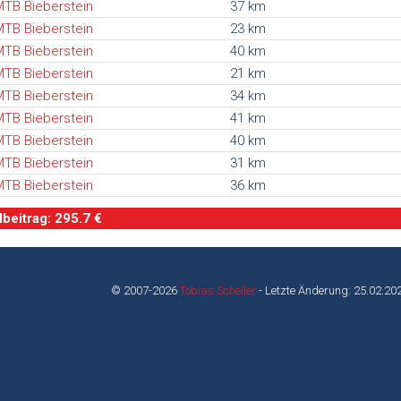
TB Bieberstein
37 km
TB Bieberstein
23 km
TB Bieberstein
40 km
TB Bieberstein
21 km
TB Bieberstein
34 km
TB Bieberstein
41 km
TB Bieberstein
40 km
TB Bieberstein
31 km
TB Bieberstein
36 km
beitrag: 295.7 €
© 2007-2026
Tobias Scheller
- Letzte Änderung: 25.02.20