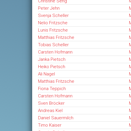
Christine Seng
M
Peter Jehn
M
Svenja Scheller
M
Nelio Fritzsche
M
Lunis Fritzsche
M
Matthias Fritzsche
M
Tobias Scheller
M
Carsten Hofmann
M
Janka Pietsch
M
Heiko Pietsch
M
Ali Nagel
M
Matthias Fritzsche
M
Fiona Teppich
M
Carsten Hofmann
M
Sven Bröcker
M
Andreas Kiel
M
Daniel Sauermilch
M
Timo Kaiser
M