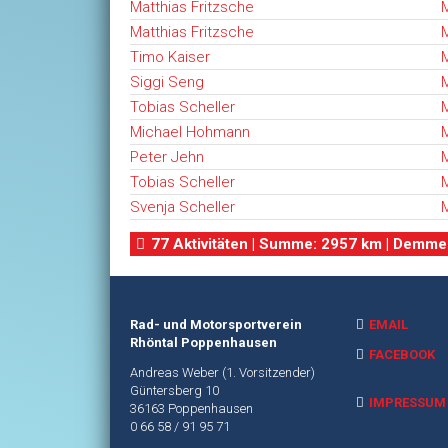
Matthias Fritzsche
M
Matthias Fritzsche
M
Timo Kaiser
M
Siggi Seng
M
Tobias Scheller
M
Michael Hohmann
M
Peter Jehn
M
Tobias Scheller
M
Svenja Scheller
M
77 Aktivitäten | Summe: 2957 km | Demmel
Rad- und Motorsportverein
EMAIL
Rhöntal Poppenhausen
FACEBOOK
Andreas Weber (1. Vorsitzender)
Güntersberg 10
IMPRESSUM
36163 Poppenhausen
0 66 58 / 91 95 71