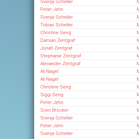
Svenja Scheller
M
Peter Jehn
M
Svenja Scheller
M
Tobias Scheller
M
Christine Seng
M
Damian Zentgraf
M
Jonah Zentgraf
M
Stephanie Zentgraf
M
Alexander Zentgraf
M
Ali Nagel
M
Ali Nagel
M
Christine Seng
M
Siggi Seng
M
Peter Jehn
M
Sven Bröcker
M
Svenja Scheller
M
Peter Jehn
M
Svenja Scheller
M