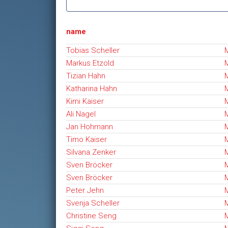
name
Tobias Scheller
M
Markus Etzold
M
Tizian Hahn
M
Katharina Hahn
M
Kimi Kaiser
M
Ali Nagel
M
Jan Hohmann
M
Timo Kaiser
M
Silvana Zenker
M
Sven Bröcker
M
Sven Bröcker
M
Peter Jehn
M
Svenja Scheller
M
Christine Seng
M